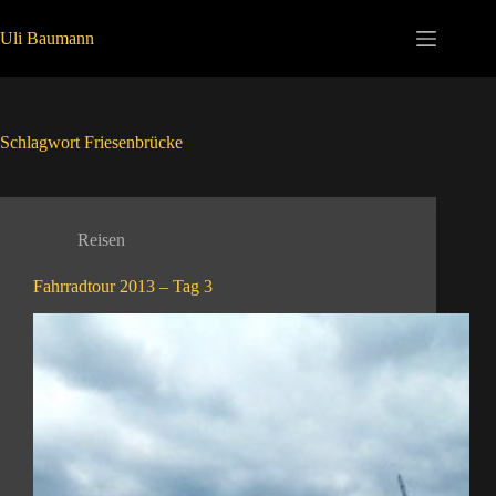
Zum
Inhalt
Uli Baumann
springen
Schlagwort
Friesenbrücke
Reisen
Fahrradtour 2013 – Tag 3