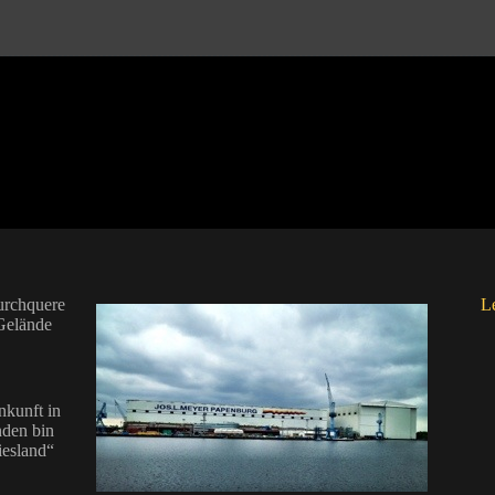
urchquere
Le
Gelände
nkunft in
nden bin
iesland“