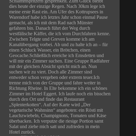
Schlammspritzern gesprenkelt. Zum Glück bleibt
dies heute der einzige Regen. Nach 30km lege ich
meine erste Rast ein. Am Ufer des Kottrupsees in
Warendorf habe ich letztes Jahr schon einmal Pause
gemacht, als ich mit dem Rad nach Münster
gefahren bin. Danach führt der Weg durch
westfälische Käffer, die ich vom Durchfahren kenne.
Zwischen Telgte und Greven komme ich am
Kanalübergang vorbei. Ab und zu halte ich an – für
einen Schluck Wasser, ein Brötchen, einen
Geocache.Schließlich erreiche ich Emsdetten und
will mir ein Zimmer suchen. Eine Gruppe Radfahrer
mit der gleichen Absicht spricht mich an. Nun
suchen wir zu viert. Doch alle Zimmer sind
entweder schon vergeben oder extrem teuer.Ich
trenne mich von der Gruppe und fahre weiter in
Richtung Rheine. In Elte bekomme ich ein schönes
Zimmer im Hotel Eggert. Ich laufe noch ein bisschen
durch den Ort und finde das Restaurant
„Splenterkotten“. Auf der Karte wird „Der
vegetarische Wahnsinn“ angeboten: ein Rösti mit
Lauchzwiebeln, Champignons, Tomaten und Käse
überbacken. Ich verputze die riesige Portion samt
Salat und ziehe mich satt und zufrieden in mein
Hotel zurück.