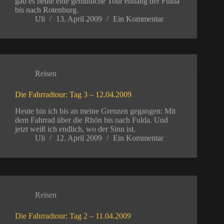
gab es heute eine gemütliche Tour entlang der Fulda
bis nach Rotenburg.
Uli
13. April 2009
Ein Kommentar
Reisen
Die Fahrradtour: Tag 3 – 12.04.2009
Heute bin ich bis an meine Grenzen gegangen: Mit
dem Fahrrad über die Rhön bis nach Fulda. Und
jetzt weiß ich endlich, wo der Sinn ist.
Uli
12. April 2009
Ein Kommentar
Reisen
Die Fahrradtour: Tag 2 – 11.04.2009