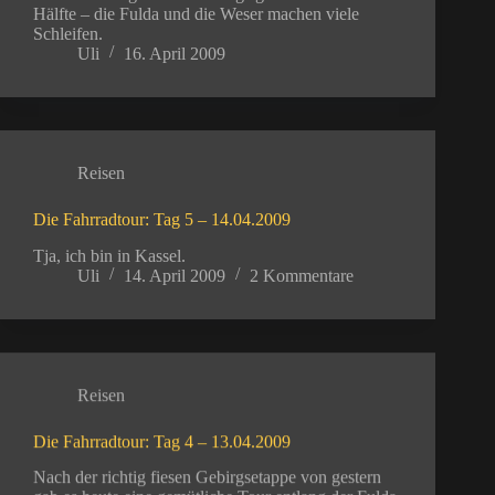
Hälfte – die Fulda und die Weser machen viele
Schleifen.
Uli
16. April 2009
Reisen
Die Fahrradtour: Tag 5 – 14.04.2009
Tja, ich bin in Kassel.
Uli
14. April 2009
2 Kommentare
Reisen
Die Fahrradtour: Tag 4 – 13.04.2009
Nach der richtig fiesen Gebirgsetappe von gestern