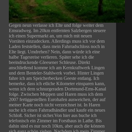
Gegen neun verlasse ich Elte und folge weiter dem
Emsradweg. Im 20km entfernten Salzbergen steuere
ich einen Supermarkt an, um mich mit neuen
Vorräten einzudecken. Allerdings muss ich vor dem
Laden feststellen, dass mein Fahrradschloss noch in
Elte liegt. Umdrehen? Nein, dann würde ich eine
halbe Tagesreise verlieren. Später sehe ich die
beeindruckende Gleesener Schleuse. Direkt
anschließend komme ich am Kernkraftwerk Lingen
und dem Benteler-Stahlwerk vorbei. Hinter Lingen
fahre ich am Speicherbecken Geeste entlang. Ich
bemerke, dass ich etliche Kilometer einsparen kann,
wenn ich dem schnurgeraden Dortmund-Ems-Kanal
folge. Zwischen Meppen und Haren muss ich dem
2007 fertiggestellten Eurohafen ausweichen, der auf
meiner Karte noch nicht verzeichnet ist. In Haren
suche ich einen Fahrradhändler und kaufe ein neues
Schloß. Sicher ist sicher.Von hier aus buche ich
telefonisch ein Zimmer im Forsthaus in Lathe. Bis
dahin sind es nur noch 10km, aber auch die können
sich ganz schön ziehen. Nachdem ich mein Zimmer