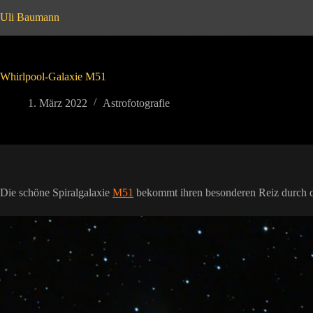
Zum
Uli Baumann
Inhalt
springen
Whirlpool-Galaxie M51
1. März 2022
Astrofotografie
Die schöne Spiralgalaxie
M51
bekommt ihren besonderen Reiz durch d